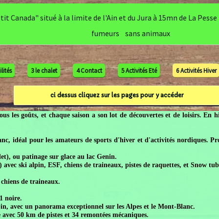
nada" situé à la limite de l'Ain et du Jura à 15mn de La Pesse (3
fumeurs sans animaux
3 le chalet
4 Contact
5 Activités Eté
6 Activités Hiver
ci dessus cliquez sur les pages pour y accéder
s goûts, et chaque saison a son lot de découvertes et de loisirs. En hiver,
éal pour les amateurs de sports d'hiver et d'activités nordiques. Profitez
ou patinage sur glace au lac Genin.
ski alpin, ESF, chiens de traineaux, pistes de raquettes, et Snow tubing.
s de traineaux.
e.
vec un panorama exceptionnel sur les Alpes et le Mont-Blanc.
50 km de pistes et 34 remontées mécaniques.