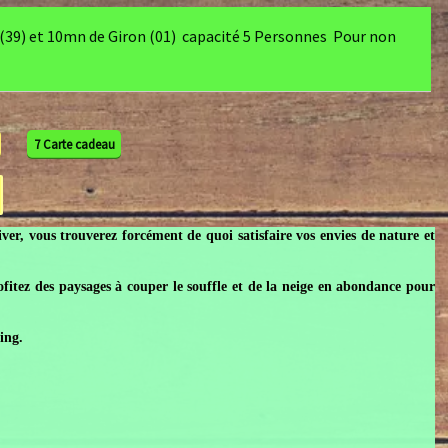
9) et 10mn de Giron (01) capacité 5 Personnes Pour non
7 Carte cadeau
 vous trouverez forcément de quoi satisfaire vos envies de nature et
 des paysages à couper le souffle et de la neige en abondance pour