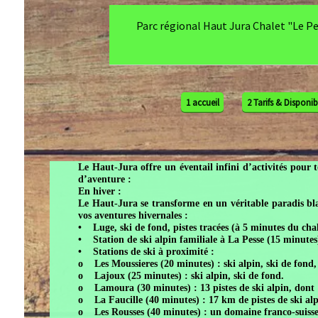
Parc régional Haut Jura Chalet "Le Petit Ca
1 accueil
2 Tarifs & Disponibilités
Le Haut-Jura offre un éventail infini d’activités pour tous le
d’aventure :
En hiver :
Le Haut-Jura se transforme en un véritable paradis blanc, id
vos aventures hivernales :
• Luge, ski de fond, pistes tracées (à 5 minutes du chalet), 
• Station de ski alpin familiale à La Pesse (15 minutes) avec 
•
Stations
de ski à proximité :
o Les Moussieres (20 minutes) : ski alpin, ski de fond, chien
o Lajoux (25 minutes) : ski alpin, ski de fond.
o Lamoura (30 minutes) : 13 pistes de ski alpin, dont 1 noir
o La Faucille (40 minutes) : 17 km de pistes de ski alpin, a
o Les Rousses (40 minutes) : un domaine franco-suisse avec 